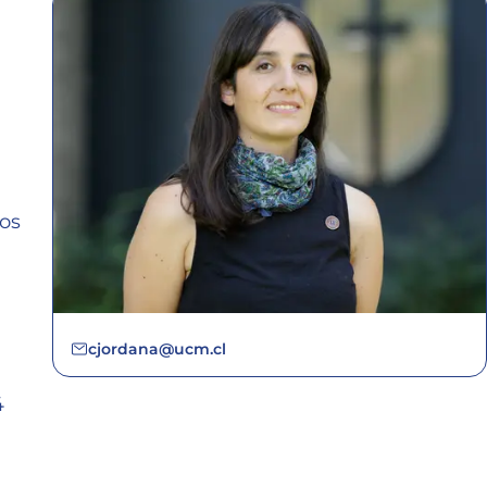
los
cjordana@ucm.cl
4