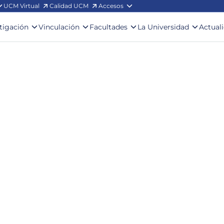
UCM Virtual
Calidad UCM
Accesos
stigación
Vinculación
Facultades
La Universidad
Actual