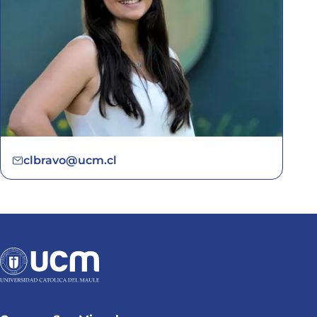
clbravo@ucm.cl