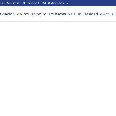
UCM Virtual
Calidad UCM
Accesos
stigación
Vinculación
Facultades
La Universidad
Actual