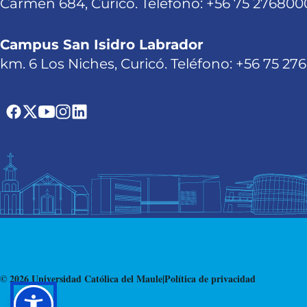
Carmen 684, Curicó. Teléfono: +56 75 276800
Campus San Isidro Labrador
km. 6 Los Niches, Curicó. Teléfono: +56 75 27
© 2026 Universidad Católica del Maule
|
Política de privacidad