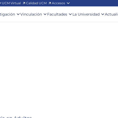
UCM Virtual
Calidad UCM
Accesos
stigación
Vinculación
Facultades
La Universidad
Actual