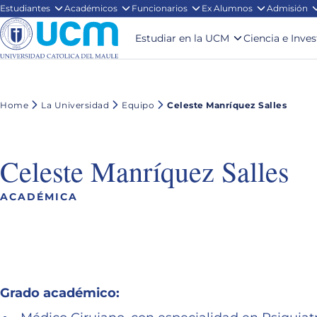
Estudiantes
Académicos
Funcionarios
Ex Alumnos
Admisión
Estudiar en la UCM
Ciencia e Inve
Home
La Universidad
Equipo
Celeste Manríquez Salles
Celeste Manríquez Salles
ACADÉMICA
Grado académico: