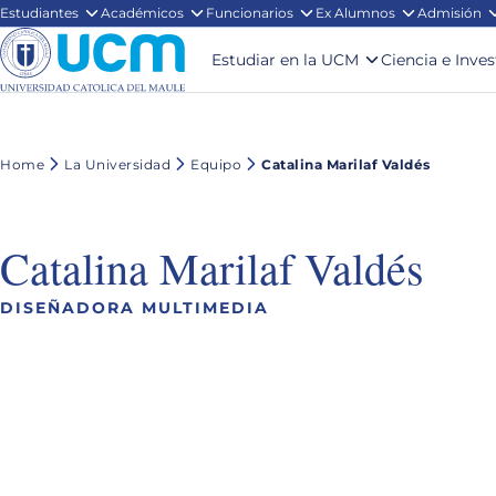
Estudiantes
Académicos
Funcionarios
Ex Alumnos
Admisión
Estudiar en la UCM
Ciencia e Inve
Home
La Universidad
Equipo
Catalina Marilaf Valdés
Catalina Marilaf Valdés
DISEÑADORA MULTIMEDIA