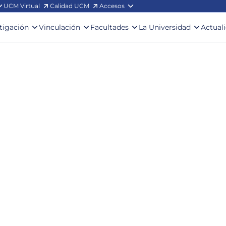
UCM Virtual
Calidad UCM
Accesos
stigación
Vinculación
Facultades
La Universidad
Actual