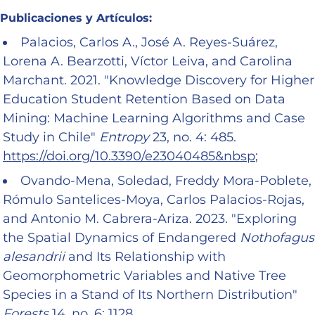
Publicaciones y Artículos:
Palacios, Carlos A., José A. Reyes-Suárez,
Lorena A. Bearzotti, Víctor Leiva, and Carolina
Marchant. 2021. "Knowledge Discovery for Higher
Education Student Retention Based on Data
Mining: Machine Learning Algorithms and Case
Study in Chile"
Entropy
23, no. 4: 485.
https://doi.org/10.3390/e23040485&nbsp
;
Ovando-Mena, Soledad, Freddy Mora-Poblete,
Rómulo Santelices-Moya, Carlos Palacios-Rojas,
and Antonio M. Cabrera-Ariza. 2023. "Exploring
the Spatial Dynamics of Endangered
Nothofagus
alesandrii
and Its Relationship with
Geomorphometric Variables and Native Tree
Species in a Stand of Its Northern Distribution"
Forests
14, no. 6: 1128.