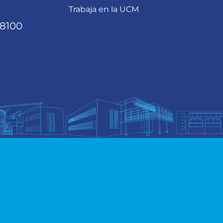
Trabaja en la UCM
68100