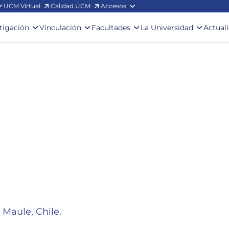
UCM Virtual
Calidad UCM
Accesos
stigación
Vinculación
Facultades
La Universidad
Actual
 Maule, Chile.