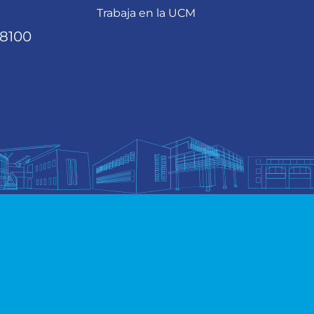
Trabaja en la UCM
68100