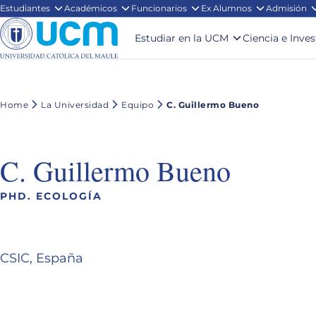
Estudiantes
Académicos
Funcionarios
Ex Alumnos
Admisión
Estudiar en la UCM
Ciencia e Inve
Home
La Universidad
Equipo
C. Guillermo Bueno
C. Guillermo Bueno
PHD. ECOLOGÍA
CSIC, España