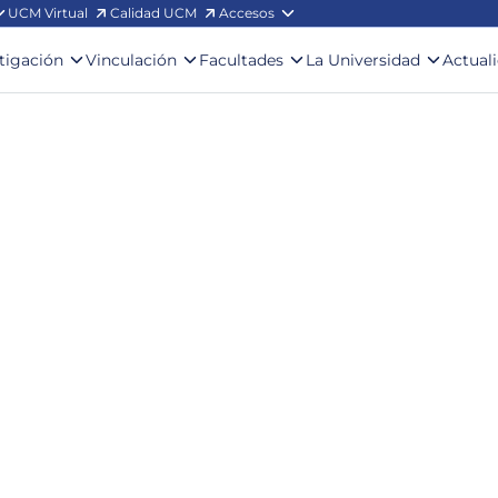
UCM Virtual
Calidad UCM
Accesos
stigación
Vinculación
Facultades
La Universidad
Actual