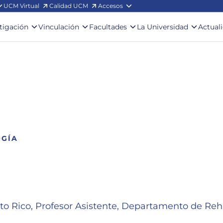
UCM Virtual
Calidad UCM
Accesos
stigación
Vinculación
Facultades
La Universidad
Actual
OGÍA
to Rico, Profesor Asistente, Departamento de Reh