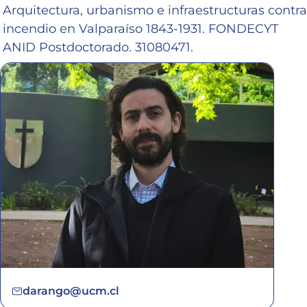
Arquitectura, urbanismo e infraestructuras contra
incendio en Valparaíso 1843-1931. FONDECYT
ANID Postdoctorado. 31080471.
darango@ucm.cl