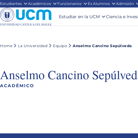
Estudiantes
Académicos
Funcionarios
Ex Alumnos
Admisión
Estudiar en la UCM
Ciencia e Inve
Home
La Universidad
Equipo
Anselmo Cancino Sepúlveda
Anselmo Cancino Sepúlved
ACADÉMICO