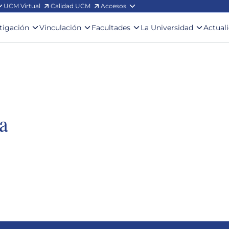
UCM Virtual
Calidad UCM
Accesos
stigación
Vinculación
Facultades
La Universidad
Actual
a