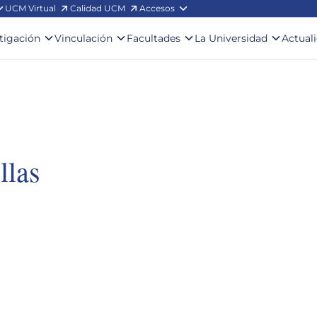
UCM Virtual
Calidad UCM
Accesos
stigación
Vinculación
Facultades
La Universidad
Actual
llas