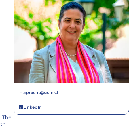
aprecht@ucm.cl
LinkedIn
: The
ion