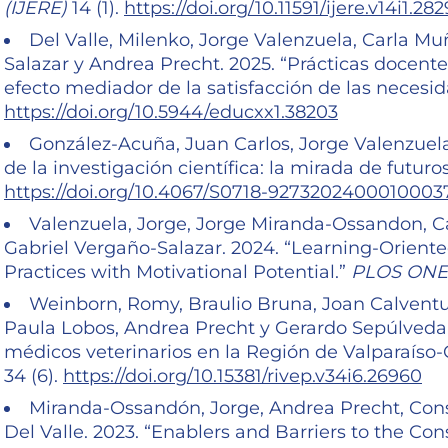
(IJERE)
14 (1).
https://doi.org/10.11591/ijere.v14i1.28
Del Valle, Milenko, Jorge Valenzuela, Carla M
Salazar y Andrea Precht. 2025. “Prácticas docente
efecto mediador de la satisfacción de las necesid
https://doi.org/10.5944/educxx1.38203
González-Acuña, Juan Carlos, Jorge Valenzuela
de la investigación científica: la mirada de futur
https://doi.org/10.4067/S0718-9273202400010003
Valenzuela, Jorge, Jorge Miranda-Ossandon, Ca
Gabriel Vergaño-Salazar. 2024. “Learning-Orient
Practices with Motivational Potential.”
PLOS ONE
Weinborn, Romy, Braulio Bruna, Joan Calventu
Paula Lobos, Andrea Precht y Gerardo Sepúlveda. 
médicos veterinarios en la Región de Valparaíso-
34 (6).
https://doi.org/10.15381/rivep.v34i6.26960
Miranda-Ossandón, Jorge, Andrea Precht, Cons
Del Valle. 2023. “Enablers and Barriers to the Con