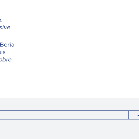
.
.
sive
 Bería
is
obre