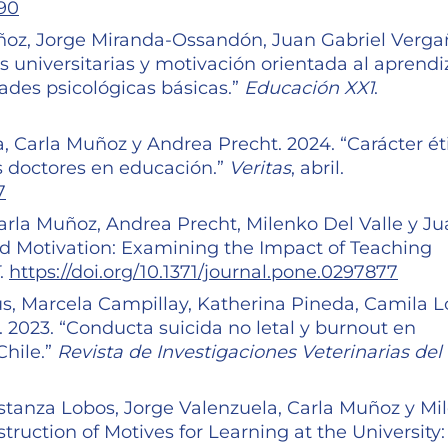
290
uñoz, Jorge Miranda-Ossandón, Juan Gabriel Verga
s universitarias y motivación orientada al aprendi
ades psicológicas básicas.”
Educación XX1
.
, Carla Muñoz y Andrea Precht. 2024. “Carácter ét
os doctores en educación.”
Veritas
, abril.
7
rla Muñoz, Andrea Precht, Milenko Del Valle y Ju
ed Motivation: Examining the Impact of Teaching
.
https://doi.org/10.1371/journal.pone.0297877
s, Marcela Campillay, Katherina Pineda, Camila L
2023. “Conducta suicida no letal y burnout en
Chile.”
Revista de Investigaciones Veterinarias del
tanza Lobos, Jorge Valenzuela, Carla Muñoz y Mi
struction of Motives for Learning at the University