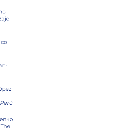
ño-
zaje:
ico
an-
ópez,
 Perú
lenko
: The