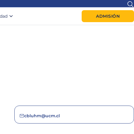
idad
ADMISIÓN
cbluhm@ucm.cl