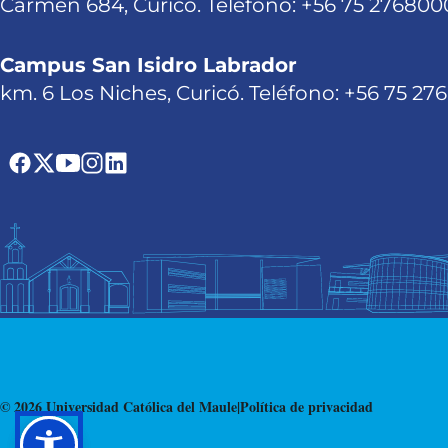
Carmen 684, Curicó. Teléfono: +56 75 276800
Campus San Isidro Labrador
km. 6 Los Niches, Curicó. Teléfono: +56 75 27
© 2026 Universidad Católica del Maule
|
Política de privacidad