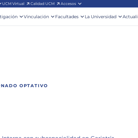
UCM Virtual
Calidad UCM
Accesos
stigación
Vinculación
Facultades
La Universidad
Actual
RNADO OPTATIVO