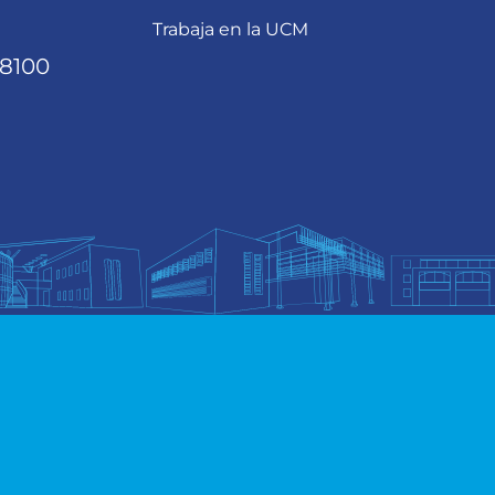
Trabaja en la UCM
68100