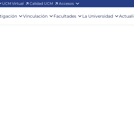
UCM Virtual
Calidad UCM
Accesos
stigación
Vinculación
Facultades
La Universidad
Actual