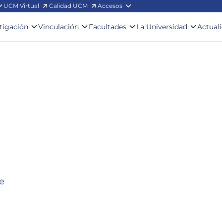
UCM Virtual
Calidad UCM
Accesos
stigación
Vinculación
Facultades
La Universidad
Actual
le