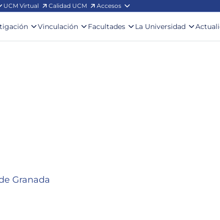
UCM Virtual
Calidad UCM
Accesos
stigación
Vinculación
Facultades
La Universidad
Actual
dad de Granada
a