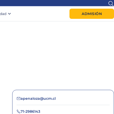
idad
ADMISIÓN
apenaloza@ucm.cl
71-2986143