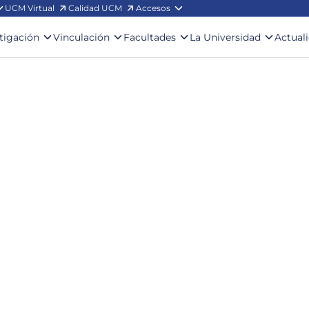
UCM Virtual
Calidad UCM
Accesos
stigación
Vinculación
Facultades
La Universidad
Actual