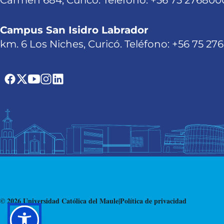
Carmen 684, Curicó. Teléfono: +56 75 276800
Campus San Isidro Labrador
km. 6 Los Niches, Curicó. Teléfono: +56 75 27
© 2026 Universidad Católica del Maule
|
Política de privacidad