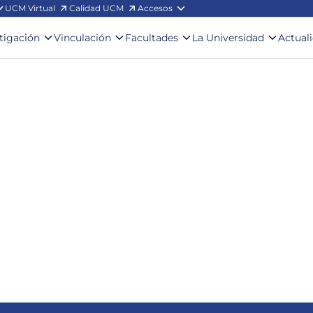
UCM Virtual
Calidad UCM
Accesos
stigación
Vinculación
Facultades
La Universidad
Actual