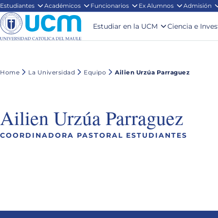
Estudiantes
Académicos
Funcionarios
Ex Alumnos
Admisión
Estudiar en la UCM
Ciencia e Inve
Home
La Universidad
Equipo
Ailien Urzúa Parraguez
Ailien Urzúa Parraguez
COORDINADORA PASTORAL ESTUDIANTES