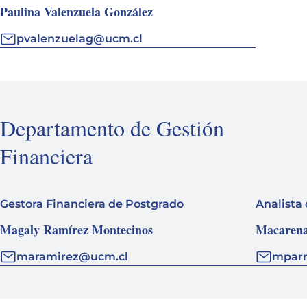
Paulina Valenzuela González
pvalenzuelag@ucm.cl
Departamento de Gestión
Financiera
Gestora Financiera de Postgrado
Analista
Magaly Ramírez Montecinos
Macarena
maramirez@ucm.cl
mparr