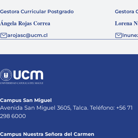
Gestora Curricular Postgrado
Gestora 
Ángela Rojas Correa
Lorena N
arojasc@ucm.cl
lnune
Campus San Miguel
Avenida San Miguel 3605, Talca. Teléfono: +56 71
298 6000
Campus Nuestra Señora del Carmen