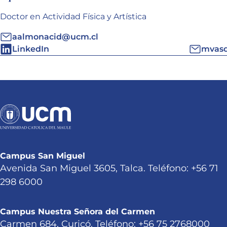
Doctor en Actividad Física y Artística
aalmonacid@ucm.cl
LinkedIn
mvas
Campus San Miguel
Avenida San Miguel 3605, Talca. Teléfono: +56 71
298 6000
Campus Nuestra Señora del Carmen
Carmen 684, Curicó. Teléfono: +56 75 2768000