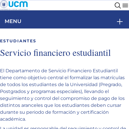
Go to slide
Go to slide
Go to slide
1
2
3
MENU
ESTUDIANTES
Servicio financiero estudiantil
El Departamento de Servicio Financiero Estudiantil
tiene como objetivo central el formalizar las matrículas
de todos los estudiantes de la Universidad (Pregrado,
Postgrados y programas especiales), llevando el
seguimiento y control del compromiso de pago de los
distintos aranceles que los estudiantes deben cursar
durante su periodo de formación y certificación
académica.
La unidad es responsable del seguimiento y control de