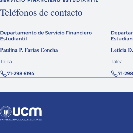
SERVICIO FINANCIERO ESTUDIANTIL
Teléfonos de contacto
Departamento de Servicio Financiero
Departam
Estudiantil
Estudiant
Paulina P. Farías Concha
Leticia D
Talca
Talca
71-298 6194
71-298