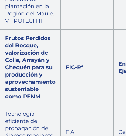
plantación en la
Región del Maule.
VITROTECH II
Frutos Perdidos
del Bosque,
valorización de
Coile, Arrayán y
En
Chequén para su
FIC-R*
Ejecu
producción y
aprovechamiento
sustentable
como PFNM
Tecnología
eficiente de
propagación de
FIA
Cerra
álamos mediante