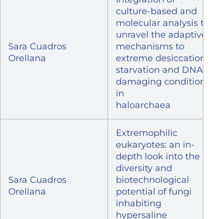
culture-based and
molecular analysis to
unravel the adaptive
Sara Cuadros
mechanisms to
Orellana
extreme desiccation,
starvation and DNA-
damaging conditions
in
haloarchaea
Extremophilic
eukaryotes: an in-
depth look into the
diversity and
Sara Cuadros
biotechnological
Orellana
potential of fungi
inhabiting
hypersaline