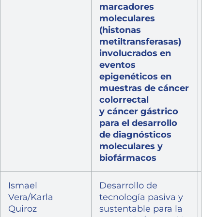
marcadores
In
moleculares
In
(histonas
de
metiltransferasas)
Po
involucrados en
Dr
eventos
Si
epigenéticos en
muestras de cáncer
colorrectal
y cáncer gástrico
para el desarrollo
de diagnósticos
moleculares y
biofármacos
Ismael
Desarrollo de
Po
Vera/Karla
tecnología pasiva y
Co
Quiroz
sustentable para la
ID