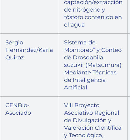
captación/extracción
de nitrógeno y
fósforo contenido en
el agua
Sergio
Sistema de
Po
Hernandez/Karla
Monitoreo” y Conteo
Co
Quiroz
de Drosophila
Na
suzukii (Matsumura)
Pr
Mediante Técnicas
In
de Inteligencia
20
Artificial
FI
CENBio-
VIII Proyecto
Po
Asociado
Asociativo Regional
Pr
de Divulgación y
Co
Valoración Científica
y Tecnológica,