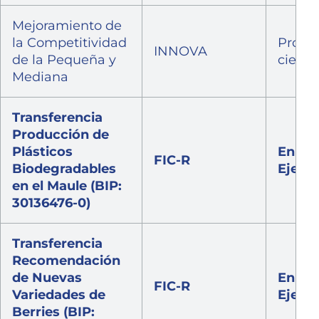
Mejoramiento de
la Competitividad
Proce
INNOVA
de la Pequeña y
cierre
Mediana
Transferencia
Producción de
Plásticos
En
FIC-R
Biodegradables
Ejecu
en el Maule (BIP:
30136476-0)
Transferencia
Recomendación
de Nuevas
En
FIC-R
Variedades de
Ejecu
Berries (BIP: