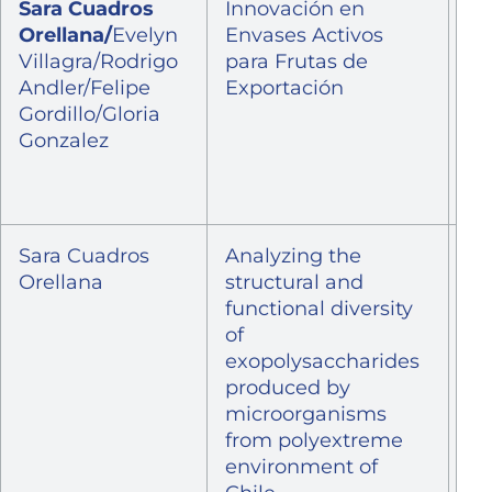
Sara Cuadros
Innovación en
FI
Orellana/
Evelyn
Envases Activos
VI
Villagra/Rodrigo
para Frutas de
Andler/Felipe
Exportación
Gordillo/Gloria
Gonzalez
Sara Cuadros
Analyzing the
Pr
Orellana
structural and
In
functional diversity
In
of
de
exopolysaccharides
Po
produced by
Dr
microorganisms
Ba
from polyextreme
environment of