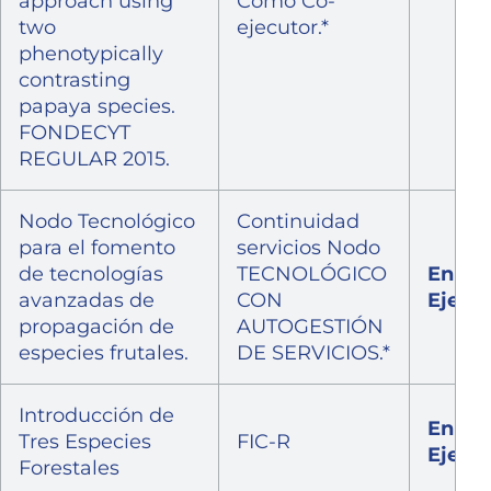
approach using
Como Co-
two
ejecutor.*
phenotypically
contrasting
papaya species.
FONDECYT
REGULAR 2015.
Nodo Tecnológico
Continuidad
para el fomento
servicios Nodo
de tecnologías
TECNOLÓGICO
En
avanzadas de
CON
Ejecu
propagación de
AUTOGESTIÓN
especies frutales.
DE SERVICIOS.*
Introducción de
En
Tres Especies
FIC-R
Ejecu
Forestales