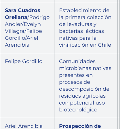
Sara Cuadros
Establecimiento de
Fo
Orellana
/Rodrigo
la primera colección
I+
Andler/Evelyn
de levaduras y
Villagra/Felipe
bacterias lácticas
Gordillo/Ariel
nativas para la
Arencibia
vinificación en Chile
Felipe Gordillo
Comunidades
Pr
microbianas nativas
In
presentes en
In
procesos de
de
descomposición de
Po
residuos agrícolas
Dr
con potencial uso
Ec
biotecnológico
Ariel Arencibia
Prospección de
Pr