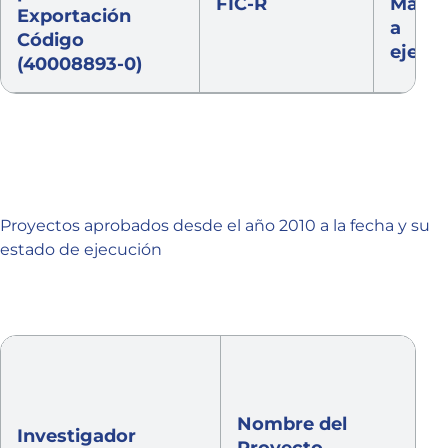
FIC-R
Marzo
Exportación
a
Código
ejecu
(40008893-0)
Proyectos aprobados desde el año 2010 a la fecha y su
estado de ejecución
Nombre del
Investigador
Proyecto