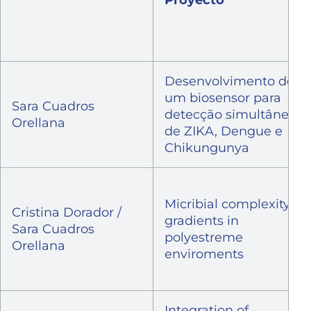
Desenvolvimento de
um biosensor para
Sara Cuadros
detecção simultânea
Orellana
de ZIKA, Dengue e
Chikungunya
Micribial complexity
Cristina Dorador /
gradients in
Sara Cuadros
polyestreme
Orellana
enviroments
Integration of