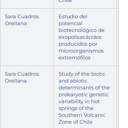
Chile
Sara Cuadros
Estudio del
Pr
Orellana
potencial
In
biotecnológico de
“S
exopolisacáridos
Ap
producidos por
es
microorganismos
pr
extremófilos
Sara Cuadros
Study of the biotic
Fo
Orellana
and abiotic
Re
determinants of the
prokaryotic genetic
variability in hot
springs of the
Southern Volcanic
Zone of Chile