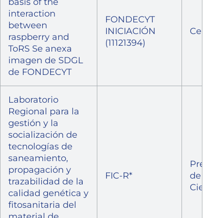
basis of the
interaction
FONDECYT
between
INICIACIÓN
Cerra
raspberry and
(11121394)
ToRS Se anexa
imagen de SDGL
de FONDECYT
Laboratorio
Regional para la
gestión y la
socialización de
tecnologías de
saneamiento,
Prepa
propagación y
FIC-R*
de
trazabilidad de la
Cierre
calidad genética y
fitosanitaria del
material de