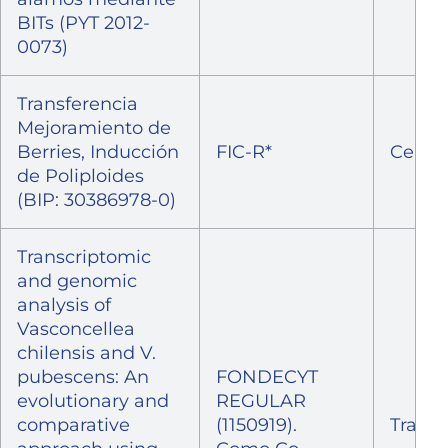
BITs (PYT 2012-
0073)
Transferencia
Mejoramiento de
Berries, Inducción
FIC-R*
Cerra
de Poliploides
(BIP: 30386978-0)
Transcriptomic
and genomic
analysis of
Vasconcellea
chilensis and V.
pubescens: An
FONDECYT
evolutionary and
REGULAR
comparative
(1150919).
Transf