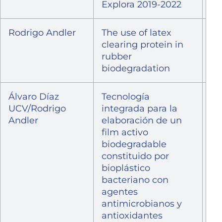
Explora 2019-2022
Rodrigo Andler
The use of latex
Fo
clearing protein in
In
rubber
biodegradation
Álvaro Díaz
Tecnología
Fo
UCV/Rodrigo
integrada para la
I+
Andler
elaboración de un
film activo
biodegradable
constituido por
bioplástico
bacteriano con
agentes
antimicrobianos y
antioxidantes