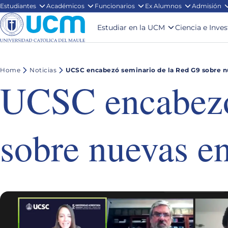
Estudiantes
Académicos
Funcionarios
Ex Alumnos
Admisión
Estudiar en la UCM
Ciencia e Inve
Home
Noticias
UCSC encabezó seminario de la Red G9 sobre n
UCSC encabezó
sobre nuevas en