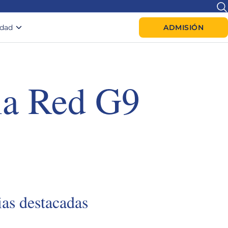
idad
ADMISIÓN
la Red G9
ias destacadas