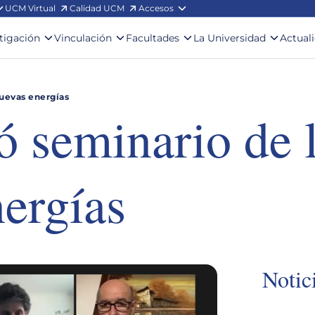
UCM Virtual
Calidad UCM
Accesos
stigación
Vinculación
Facultades
La Universidad
Actual
uevas energías
 seminario de 
ergías
Notic