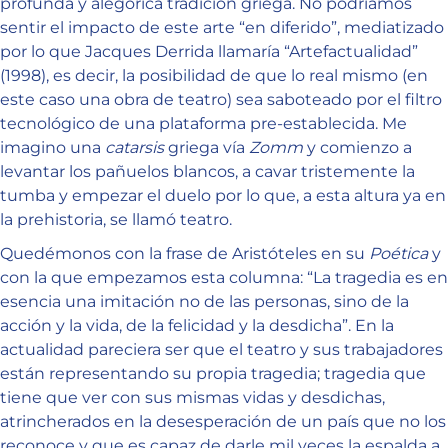
profunda y alegórica tradición griega. No podríamos
sentir el impacto de este arte “en diferido”, mediatizado
por lo que Jacques Derrida llamaría “Artefactualidad”
(1998), es decir, la posibilidad de que lo real mismo (en
este caso una obra de teatro) sea saboteado por el filtro
tecnológico de una plataforma pre-establecida. Me
imagino una
catarsis
griega vía
Zomm
y comienzo a
levantar los pañuelos blancos, a cavar tristemente la
tumba y empezar el duelo por lo que, a esta altura ya en
la prehistoria, se llamó teatro.
Quedémonos con la frase de Aristóteles en su
Poética
y
con la que empezamos esta columna: “La tragedia es en
esencia una imitación no de las personas, sino de la
acción y la vida, de la felicidad y la desdicha”. En la
actualidad pareciera ser que el teatro y sus trabajadores
están representando su propia tragedia; tragedia que
tiene que ver con sus mismas vidas y desdichas,
atrincherados en la desesperación de un país que no los
reconoce y que es capaz de darle mil veces la espalda a