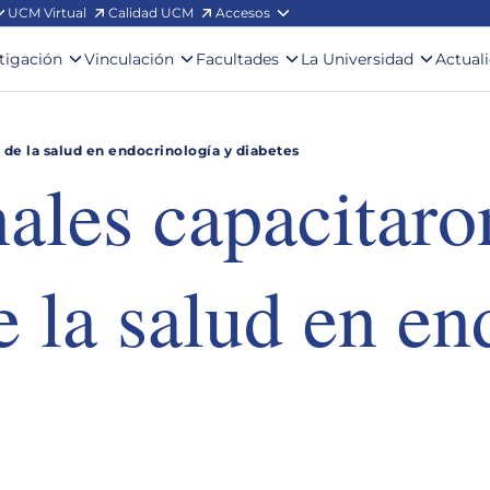
UCM Virtual
Calidad UCM
Accesos
stigación
Vinculación
Facultades
La Universidad
Actual
 de la salud en endocrinología y diabetes
ales capacitaro
e la salud en en