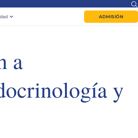
idad
ADMISIÓN
n a
docrinología y