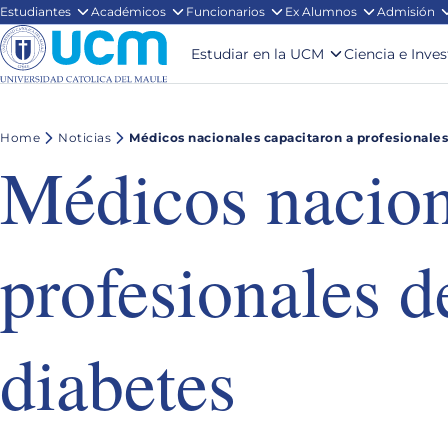
Estudiantes
Académicos
Funcionarios
Ex Alumnos
Admisión
Estudiar en la UCM
Ciencia e Inve
Home
Noticias
Médicos nacionales capacitaron a profesionales
Médicos nacion
profesionales d
diabetes