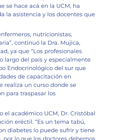
ue se hace acá en la UCM, ha
a la asistencia y los docentes que
nfermeros, nutricionistas,
ia”, continuó la Dra. Mujica,
dad, ya que “Los profesionales
o largo del país y especialmente
upo Endocrinológico del sur que
vidades de capacitación en
se realiza un curso donde se
n para traspasar los
vo el académico UCM, Dr. Cristóbal
ión eréctil. “Es un tema tabú,
on diabetes lo puede sufrir y tiene
s, por lo que los doctores debemos