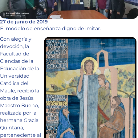
27 de junio de 2019
El modelo de enseñanza digno de imitar.
Con alegría y
devoción, la
Facultad de
Ciencias de la
Educación de la
Universidad
Católica del
Maule, recibió la
obra de Jesús
Maestro Bueno,
realizada por la
hermana Gracia
Quintana,
perteneciente al