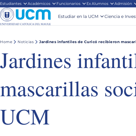
Estudiantes
Académicos
Funcionarios
Ex Alumnos
Admisión
Estudiar en la UCM
Ciencia e Inve
Home
Noticias
Jardines infantiles de Curicó recibieron mascari
Jardines infant
mascarillas soci
UCM