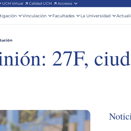
UCM Virtual
Calidad UCM
Accesos
stigación
Vinculación
Facultades
La Universidad
Actual
itución
nión: 27F, ciud
Notic