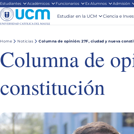
Estudiantes
Académicos
Funcionarios
Ex Alumnos
Admisión
Estudiar en la UCM
Ciencia e Inve
Home
Noticias
Columna de opinión: 27F, ciudad y nueva const
Columna de opi
constitución