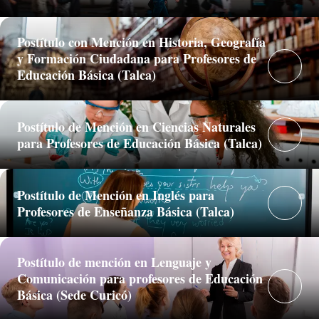
Postítulo con Mención en Historia, Geografía
y Formación Ciudadana para Profesores de
Educación Básica (Talca)
Postítulo de Mención en Ciencias Naturales
para Profesores de Educación Básica (Talca)
Postítulo de Mención en Inglés para
Profesores de Enseñanza Básica (Talca)
Postítulo de mención en Lenguaje y
Comunicación para profesores de Educación
Básica (Sede Curicó)