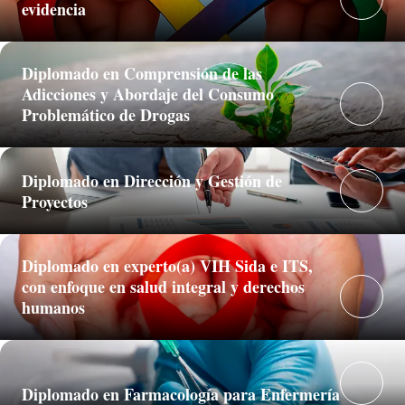
evidencia
Diplomado en Comprensión de las
Adicciones y Abordaje del Consumo
Problemático de Drogas
Diplomado en Dirección y Gestión de
Proyectos
Diplomado en experto(a) VIH Sida e ITS,
con enfoque en salud integral y derechos
humanos
Diplomado en Farmacología para Enfermería