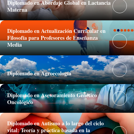
Diplomado en Abordaje Global en Lactancia
Materna
Diplomado en Actualización Curricular en
Filosofía para Profesores de Enseñanza
Media
Diplomado en Agroecología
Diplomado en Asesoramiento Genético
Oncológico
Diplomado en Autismo a lo largo del ciclo
vital: Teoría y práctica basada en la