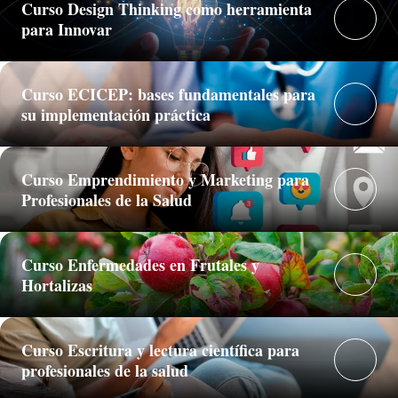
Curso Design Thinking como herramienta
para Innovar
Curso ECICEP: bases fundamentales para
su implementación práctica
Curso Emprendimiento y Marketing para
Profesionales de la Salud
Curso Enfermedades en Frutales y
Hortalizas
Curso Escritura y lectura científica para
profesionales de la salud