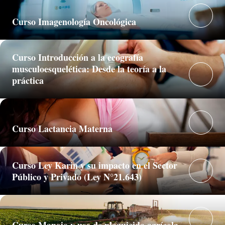
Curso Imagenología Oncológica
Curso Introducción a la ecografía
musculoesquelética: Desde la teoría a la
práctica
Curso Lactancia Materna
Curso Ley Karin y su impacto en el Sector
Público y Privado (Ley N°21.643)
Curso Manejo y uso de plaguicida agrícola