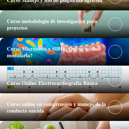
Curso metodología de investigación para
proyectos
Curso Microbiota y SIBO ¿Qué es y cómo
modularla?
Curso Online Electrocardiografía Básica
Curso online en comprensión y manejo de la
conducta suicida