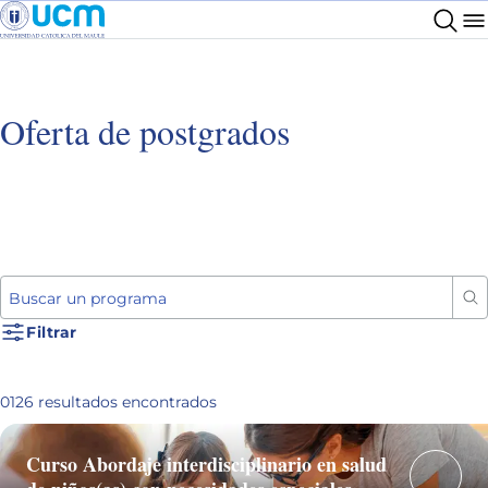
Filtrar
Área académica
Oferta de postgrados
Salud
Pedagogías
Ingenierías
Buscar un programa
Ciencias Sociales y Económicas
Filtrar
Ciencias
0126
resultados encontrados
Facultad
Curso Abordaje interdisciplinario en salud