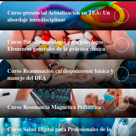
Curso presencial Actualización en TEA: Un
abordaje interdisciplinar
Curso Psicofarmacologia para psicólogos:
Elementos generales de la práctica clínica
Curso Reanimación cardiopulmonar básica y
manejo del DEA
Curso Resonancia Magnética Pediátrica
Curso Salud Digital para Profesionales de la
Salud