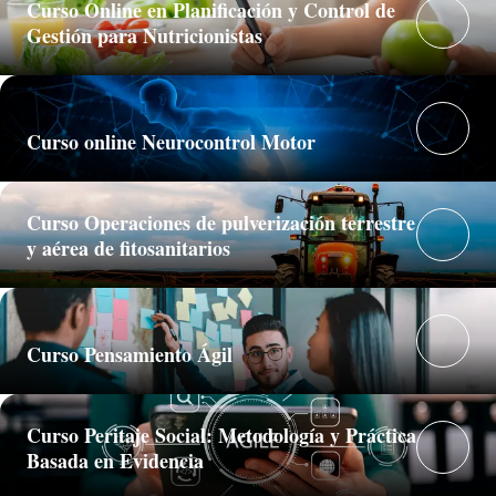
Curso Online en Planificación y Control de
Gestión para Nutricionistas
Curso online Neurocontrol Motor
Curso Operaciones de pulverización terrestre
y aérea de fitosanitarios
Curso Pensamiento Ágil
Curso Peritaje Social: Metodología y Práctica
Basada en Evidencia