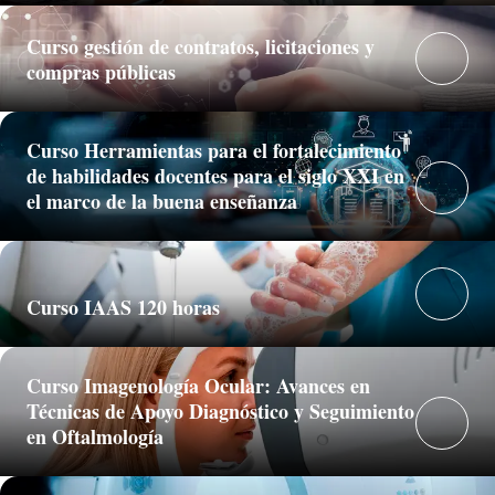
Curso gestión de contratos, licitaciones y
compras públicas
Curso Herramientas para el fortalecimiento
de habilidades docentes para el siglo XXI en
el marco de la buena enseñanza
Curso IAAS 120 horas
Curso Imagenología Ocular: Avances en
Técnicas de Apoyo Diagnóstico y Seguimiento
en Oftalmología