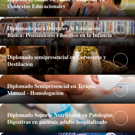
Contextos Educacionales
Diplomado para Docentes de Educación
Básica: Pensamiento Filosófico en la Infancia
Diplomado semipresencial en Cervecería y
Destilación
Diplomado Semipresencial en Terapia
Manual - Homologación
Diplomado Soporte Nutricional en Patologías
Digestivas en paciente adulto hospitalizado