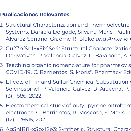
Publicaciones Relevantes
Structural Characterization and Thermoelectri
Systems. Daniela Delgado, Silvana Moris, Pauli
Álvarez-Serrano, Graeme R. Blake
and Antonio
Cu2Zn(Sn1−xSix)Se4: Structural Characterization
Derivatives. P. Valencia-Gálvez, P. Barahona, A. G
Teaching organic nomenclature for pharmacy s
COVID-19. C. Barrientos, S. Moris*. Pharmacy Edu
Effects of Tin and Sulfur Chemical Substitution 
Selenospinel. P. Valencia-Gálvez, D. Aravena, P.
(3), 1586, 2022.
Electrochemical study of butyl-pyrene nitrob
electrodes. C. Barrientos, R. Moscoso, S. Moris, 
(12), 126515, 2021.
AgSn[Bi1−xSbx]Se3: Synthesis, Structural Charac