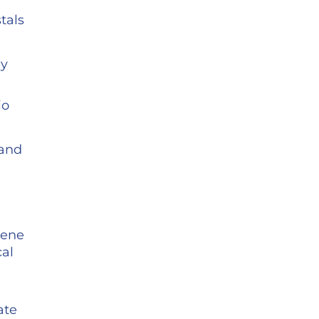
stals
ly
io
 and
rene
cal
ate