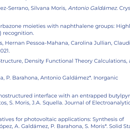
rez-Serrano, Silvana Moris
, Antonio Galdámez
. Cry
carbazone moieties with naphthalene groups: High
) recognition.
, Hernan Pessoa-Mahana, Carolina Jullian, Claud
2021.
Structure, Density Functional Theory Calculations,
Peña, P. Barahona, Antonio Galdámez*. Inorganic
nostructured interface with an entrapped butylpy
s, S. Moris, J.A. Squella. Journal of Electroanalyti
tives for photovoltaic applications: Synthesis of
ez, A. Galdámez, P. Barahona, S. Moris*. Solid St