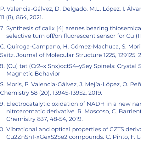
P. Valencia-Gálvez, D. Delgado, M.L. López, I. Álva
11 (8), 864, 2021.
Synthesis of calix [4] arenes bearing thiosemi
selective turn off/on fluorescent sensor for Cu (II
C. Quiroga-Campano, H. Gómez-Machuca, S. Moris
Saitz. Journal of Molecular Structure 1225, 129125, 
(Cu) tet (Cr2–x Snx)octS4–ySey Spinels: Crystal 
Magnetic Behavior
S. Moris, P. Valencia-Gálvez, J. Mejía-López, O. 
Chemistry 58 (20), 13945-13952, 2019.
Electrocatalytic oxidation of NADH in a new na
nitroaromatic derivative. R. Moscoso, C. Barriento
Chemistry 837, 48-54, 2019.
Vibrational and optical properties of CZTS deriva
Cu2ZnSn1-xGexS2Se2 compounds. C. Pinto, F. Lóp