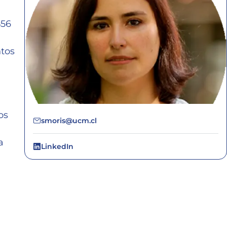
856
ntos
os
smoris@ucm.cl
a
LinkedIn