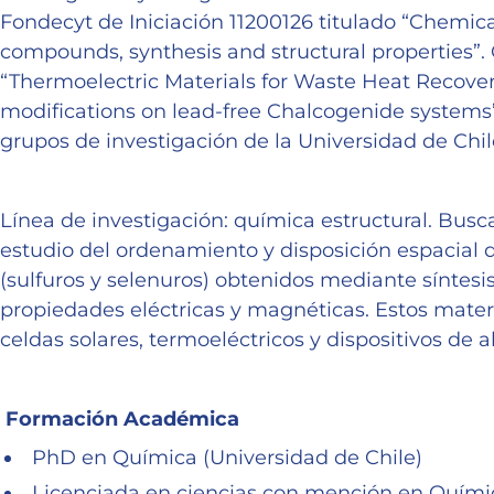
Fondecyt de Iniciación 11200126 titulado “Chemic
compounds, synthesis and structural properties”.
“Thermoelectric Materials for Waste Heat Recover
modifications on lead-free Chalcogenide systems”
grupos de investigación de la Universidad de Chi
Línea de investigación: química estructural. Busc
estudio del ordenamiento y disposición espacial 
(sulfuros y selenuros) obtenidos mediante síntesis
propiedades eléctricas y magnéticas. Estos mater
celdas solares, termoeléctricos y dispositivos d
Formación Académica
PhD en Química (Universidad de Chile)
Licenciada en ciencias con mención en Químic