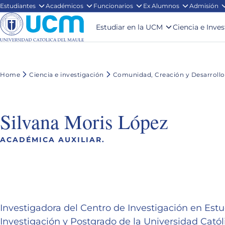
Estudiantes
Académicos
Funcionarios
Ex Alumnos
Admisión
Estudiar en la UCM
Ciencia e Inve
Home
Ciencia e investigación
Comunidad, Creación y Desarrollo
Silvana Moris López
ACADÉMICA AUXILIAR.
Investigadora del Centro de Investigación en Est
Investigación y Postgrado de la Universidad Catól