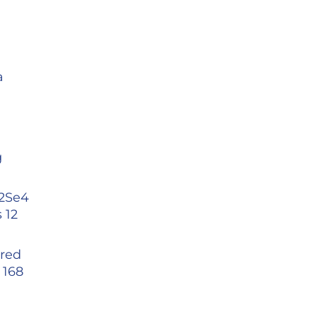
a
g
r2Se4
 12
ured
 168