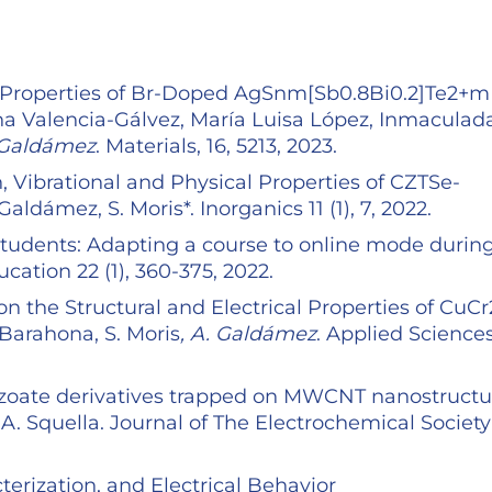
c Properties of Br-Doped AgSnm[Sb0.8Bi0.2]Te2+m
na Valencia-Gálvez, María Luisa López, Inmaculad
 Galdámez
. Materials, 16, 5213, 2023.
, Vibrational and Physical Properties of CZTSe-
aldámez, S. Moris*. Inorganics 11 (1), 7, 2022.
tudents: Adapting a course to online mode durin
cation 22 (1), 360-375, 2022.
on the Structural and Electrical Properties of CuC
 Barahona, S. Moris
, A. Galdámez
. Applied Sciences
enzoate derivatives trapped on MWCNT nanostruct
J.A. Squella. Journal of The Electrochemical Society
terization, and Electrical Behavior