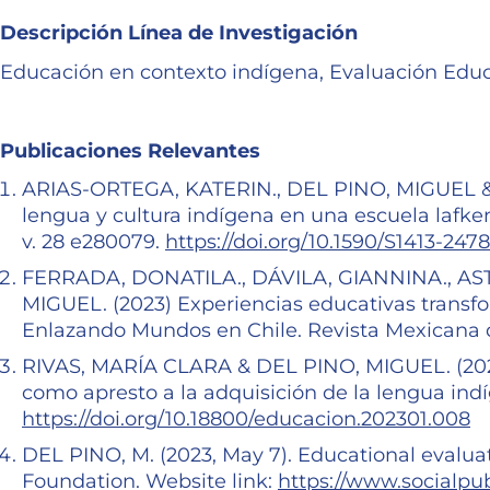
Descripción Línea de Investigación
Educación en contexto indígena, Evaluación Educat
Publicaciones Relevantes
ARIAS-ORTEGA, KATERIN., DEL PINO, MIGUEL &
lengua y cultura indígena en una escuela lafke
v. 28 e280079.
https://doi.org/10.1590/S1413-24
FERRADA, DONATILA., DÁVILA, GIANNINA., AST
MIGUEL. (2023) Experiencias educativas transf
Enlazando Mundos en Chile. Revista Mexicana de
RIVAS, MARÍA CLARA & DEL PINO, MIGUEL. (202
como apresto a la adquisición de la lengua indíg
https://doi.org/10.18800/educacion.202301.008
DEL PINO, M. (2023, May 7). Educational evalua
Foundation. Website link:
https://www.socialpu