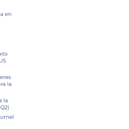
ia en
xto
PUS
eres
ra la
 la
 Q2)
ournal