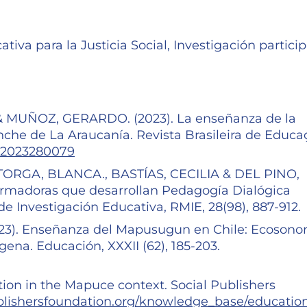
iva para la Justicia Social, Investigación partici
 MUÑOZ, GERARDO. (2023). La enseñanza de la
nche de La Araucanía. Revista Brasileira de Educa
782023280079
ORGA, BLANCA., BASTÍAS, CECILIA & DEL PINO,
ormadoras que desarrollan Pedagogía Dialógica
 Investigación Educativa, RMIE, 28(98), 887-912.
3). Enseñanza del Mapusugun en Chile: Ecosono
ena. Educación, XXXII (62), 185-203.
tion in the Mapuce context. Social Publishers
blishersfoundation.org/knowledge_base/education