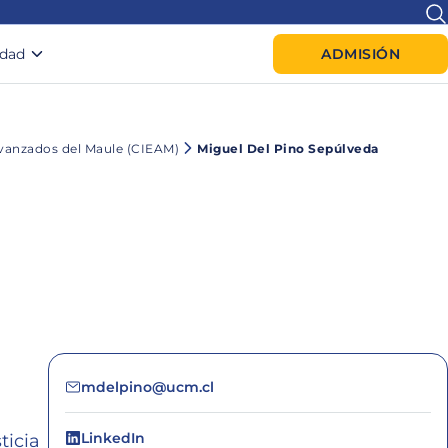
idad
ADMISIÓN
Avanzados del Maule (CIEAM)
Miguel Del Pino Sepúlveda
mdelpino@ucm.cl
LinkedIn
ticia