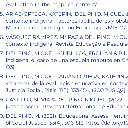
evaluation-in-the-mapuce-context/
ARIAS-ORTEGA, KATERIN., DEL PINO, MIGUEL &
contexto indígena. Factores facilitadores y obst
Mexicana de Investigación Educativa, RMIE, 27(
VÁSQUEZ RAMÍREZ, Mª PAZ & DEL PINO, MIGUEL.
contexto indígena. Revista Educação e Pesquisa
DEL PINO, MIGUEL., CUBILLOS, FROILÁN & PINTO
indígena: el caso de una escuela mapuce en Chil
Q3)
DEL PINO, MIGUEL., ARIAS-ORTEGA, KATERIN & 
y haceres de la evaluación educativa en contex
Justicia Social, Riejs, 11(1), 133-154. (SCOPUS Q2)
CASTILLO, SILVIA & DEL PINO, MIGUEL. (2022).P
justicia social. Revista Internacional de Educació
DEL PINO, M. (2021). Educational Assessment i
of Social Justice, 33(4), 506-513.
https://doi.org/