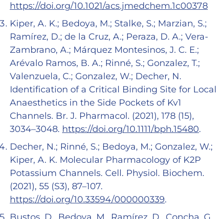
https://doi.org/10.1021/acs.jmedchem.1c00378
Kiper, A. K.; Bedoya, M.; Stalke, S.; Marzian, S.;
Ramírez, D.; de la Cruz, A.; Peraza, D. A.; Vera-
Zambrano, A.; Márquez Montesinos, J. C. E.;
Arévalo Ramos, B. A.; Rinné, S.; Gonzalez, T.;
Valenzuela, C.; Gonzalez, W.; Decher, N.
Identification of a Critical Binding Site for Local
Anaesthetics in the Side Pockets of Kv1
Channels. Br. J. Pharmacol. (2021), 178 (15),
3034–3048.
https://doi.org/10.1111/bph.15480
.
Decher, N.; Rinné, S.; Bedoya, M.; Gonzalez, W.;
Kiper, A. K. Molecular Pharmacology of K2P
Potassium Channels. Cell. Physiol. Biochem.
(2021), 55 (S3), 87–107.
https://doi.org/10.33594/000000339
.
Bustos, D., Bedoya, M., Ramírez, D., Concha, G.,