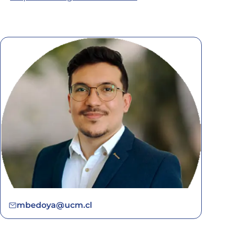
mbedoya@ucm.cl