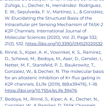
Zúñiga, L., Decher, N., Hernández- Rodríguez,
E. W., Sepúlveda, F. V., Martínez, L., & González,
W. Elucidating the Structural Basis of the
Intracellular pH Sensing Mechanism of TASK-2
K2P Channels. International Journal of
Molecular Sciences (2020), Vol. 21, Page 532,
21(2), 532.
https://doi.org/10.3390/IJMS21020532
.
Rinné, S., Kiper, A. K., Vowinkel, K. S., Ramírez,
D., Schewe, M., Bedoya, M., Aser, D., Gensler, I.,
Netter, M. F., Stansfeld, P. J., Baukrowitz, T.,
Gonzalez, W., & Decher, N. The molecular basis
for an allosteric inhibition of K+-flux gating in
K2P channels. ELife (2019), 8(8:e39476), 1–18.
https://doi.org/10.7554/eLife.39476
.
Bedoya, M., Rinné, S., Kiper, A. K., Decher, N.,
González, W., & Ramírez, D. TASK Channels