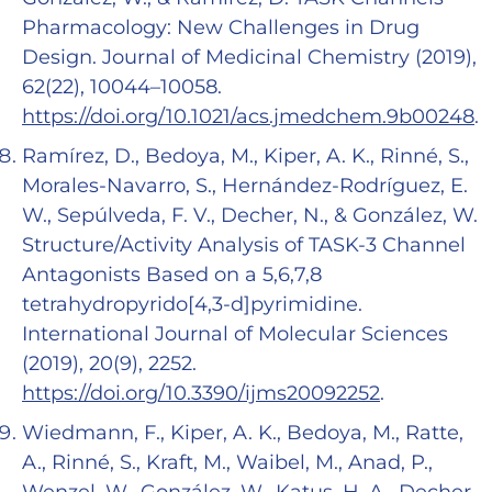
Pharmacology: New Challenges in Drug
Design. Journal of Medicinal Chemistry (2019),
62(22), 10044–10058.
https://doi.org/10.1021/acs.jmedchem.9b00248
.
Ramírez, D., Bedoya, M., Kiper, A. K., Rinné, S.,
Morales-Navarro, S., Hernández-Rodríguez, E.
W., Sepúlveda, F. V., Decher, N., & González, W.
Structure/Activity Analysis of TASK-3 Channel
Antagonists Based on a 5,6,7,8
tetrahydropyrido[4,3-d]pyrimidine.
International Journal of Molecular Sciences
(2019), 20(9), 2252.
https://doi.org/10.3390/ijms20092252
.
Wiedmann, F., Kiper, A. K., Bedoya, M., Ratte,
A., Rinné, S., Kraft, M., Waibel, M., Anad, P.,
Wenzel, W., González, W., Katus, H. A., Decher,