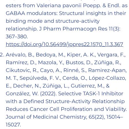
esters from Valeriana pavonii Poepp. & Endl. as
GABAA modulators: Structural insights in their
binding mode and structure-activity
relationship. J Pharm Pharmacogn Res 11(3):
367–380.
https://doi.org/10.56499/jppres22.1570_11.3.367
Arévalo, B., Bedoya, M., Kiper, A. K., Vergara, F.,
Ramírez, D., Mazola, Y., Bustos, D., Zúñiga, R.,
Cikutovic, R., Cayo, A., Rinné, S., Ramirez-Apan,
M. T., Sepúlveda, F. V., Cerda, O., López-Collazo,
E., Decher, N., Zúñiga, L., Gutierrez, M., &
González, W. (2022). Selective TASK-1 Inhibitor
with a Defined Structure-Activity Relationship
Reduces Cancer Cell Proliferation and Viability.
Journal of Medicinal Chemistry, 65(22), 15014–
15027.