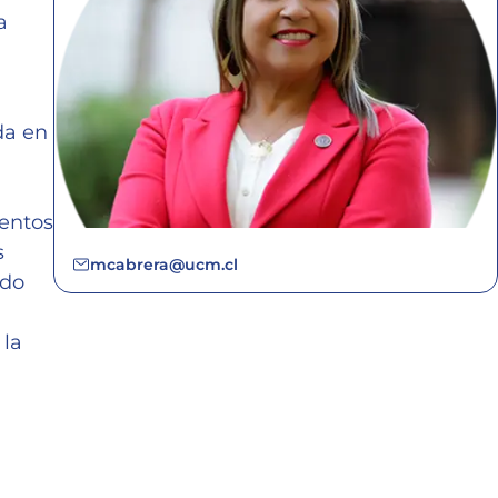
a
da en
ientos
s
mcabrera@ucm.cl
ndo
 la