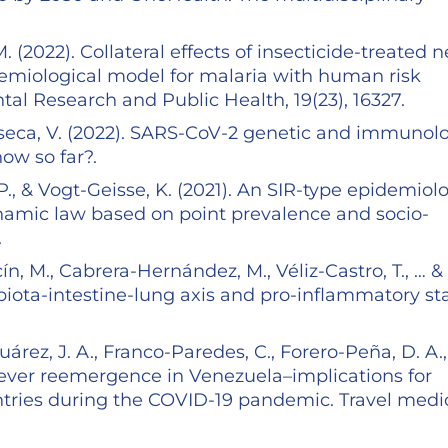
M. (2022). Collateral effects of insecticide-treated n
emiological model for malaria with human risk
tal Research and Public Health, 19(23), 16327.
nseca, V. (2022). SARS-CoV-2 genetic and immunol
ow so far?.
 P., & Vogt-Geisse, K. (2021). An SIR-type epidemiol
ynamic law based on point prevalence and socio-
.
ín, M., Cabrera-Hernández, M., Véliz-Castro, T., … &
obiota-intestine-lung axis and pro-inflammatory st
uárez, J. A., Franco-Paredes, C., Forero-Peña, D. A.,
w fever reemergence in Venezuela–implications for
ntries during the COVID-19 pandemic. Travel medi