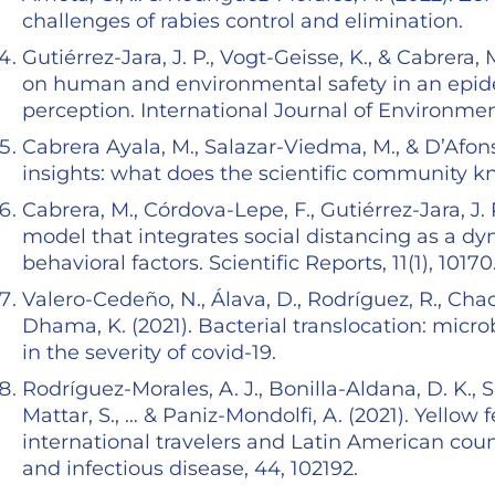
challenges of rabies control and elimination.
Gutiérrez-Jara, J. P., Vogt-Geisse, K., & Cabrera, 
on human and environmental safety in an epid
perception. International Journal of Environmen
Cabrera Ayala, M., Salazar-Viedma, M., & D’Afo
insights: what does the scientific community kn
Cabrera, M., Córdova-Lepe, F., Gutiérrez-Jara, J.
model that integrates social distancing as a d
behavioral factors. Scientific Reports, 11(1), 10170
Valero-Cedeño, N., Álava, D., Rodríguez, R., Chac
Dhama, K. (2021). Bacterial translocation: micr
in the severity of covid-19.
Rodríguez-Morales, A. J., Bonilla-Aldana, D. K., S
Mattar, S., … & Paniz-Mondolfi, A. (2021). Yello
international travelers and Latin American cou
and infectious disease, 44, 102192.