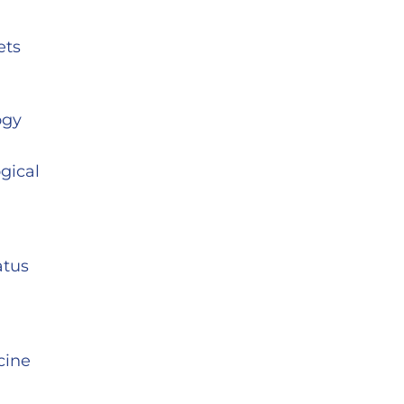
ets
ogy
ogical
atus
cine