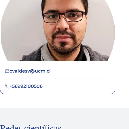
cvaldesv@ucm.cl
+56992100506
Redes científicas