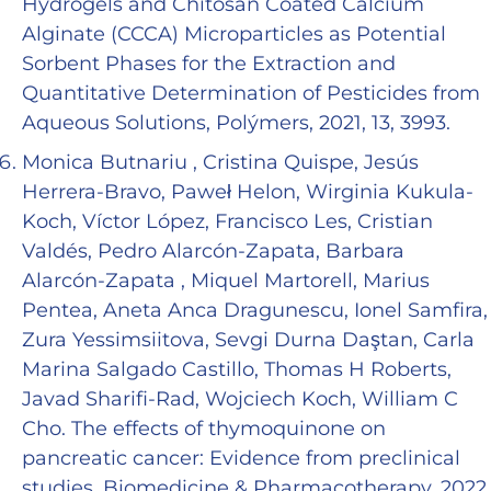
Hydrogels and Chitosan Coated Calcium
Alginate (CCCA) Microparticles as Potential
Sorbent Phases for the Extraction and
Quantitative Determination of Pesticides from
Aqueous Solutions, Polýmers, 2021, 13, 3993.
Monica Butnariu , Cristina Quispe, Jesús
Herrera-Bravo, Paweł Helon, Wirginia Kukula-
Koch, Víctor López, Francisco Les, Cristian
Valdés, Pedro Alarcón-Zapata, Barbara
Alarcón-Zapata , Miquel Martorell, Marius
Pentea, Aneta Anca Dragunescu, Ionel Samfira,
Zura Yessimsiitova, Sevgi Durna Daştan, Carla
Marina Salgado Castillo, Thomas H Roberts,
Javad Sharifi-Rad, Wojciech Koch, William C
Cho. The effects of thymoquinone on
pancreatic cancer: Evidence from preclinical
studies. Biomedicine & Pharmacotherapy. 2022,