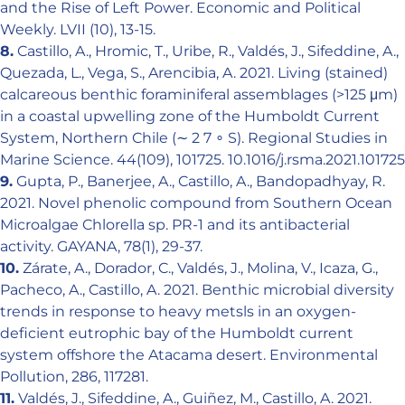
and the Rise of Left Power. Economic and Political
Weekly. LVII (10), 13-15.
8.
Castillo, A., Hromic, T., Uribe, R., Valdés, J., Sifeddine, A.,
Quezada, L., Vega, S., Arencibia, A. 2021. Living (stained)
calcareous benthic foraminiferal assemblages (>125 μm)
in a coastal upwelling zone of the Humboldt Current
System, Northern Chile (∼ 2 7 ∘ S). Regional Studies in
Marine Science. 44(109), 101725. 10.1016/j.rsma.2021.101725
9.
Gupta, P., Banerjee, A., Castillo, A., Bandopadhyay, R.
2021. Novel phenolic compound from Southern Ocean
Microalgae Chlorella sp. PR-1 and its antibacterial
activity. GAYANA, 78(1), 29-37.
10.
Zárate, A., Dorador, C., Valdés, J., Molina, V., Icaza, G.,
Pacheco, A., Castillo, A. 2021. Benthic microbial diversity
trends in response to heavy metsls in an oxygen-
deficient eutrophic bay of the Humboldt current
system offshore the Atacama desert. Environmental
Pollution, 286, 117281.
11.
Valdés, J., Sifeddine, A., Guiñez, M., Castillo, A. 2021.