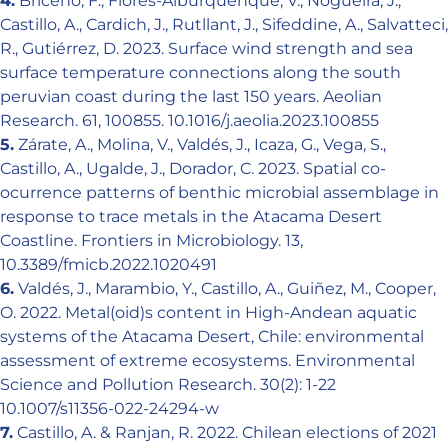
4.
Briceño, F., Flores-Alburquenque, V., Nogueira, J.,
Castillo, A., Cardich, J., Rutllant, J., Sifeddine, A., Salvatteci,
R., Gutiérrez, D. 2023. Surface wind strength and sea
surface temperature connections along the south
peruvian coast during the last 150 years. Aeolian
Research. 61, 100855. 10.1016/j.aeolia.2023.100855
5.
Zárate, A., Molina, V., Valdés, J., Icaza, G., Vega, S.,
Castillo, A., Ugalde, J., Dorador, C. 2023. Spatial co-
ocurrence patterns of benthic microbial assemblage in
response to trace metals in the Atacama Desert
Coastline. Frontiers in Microbiology. 13,
10.3389/fmicb.2022.1020491
6.
Valdés, J., Marambio, Y., Castillo, A., Guiñez, M., Cooper,
O. 2022. Metal(oid)s content in High-Andean aquatic
systems of the Atacama Desert, Chile: environmental
assessment of extreme ecosystems. Environmental
Science and Pollution Research. 30(2): 1-22
10.1007/s11356-022-24294-w
7.
Castillo, A. & Ranjan, R. 2022. Chilean elections of 2021