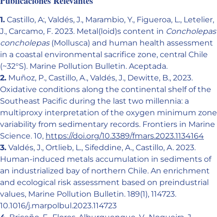
Publicaciones Relevantes
1.
Castillo, A:, Valdés, J., Marambio, Y., Figueroa, L., Letelier,
J., Carcamo, F. 2023. Metal(loid)s content in
Concholepas
concholepas
(Mollusca) and human health assessment
in a coastal environmental sacrifice zone, central Chile
(~32°S). Marine Pollution Bulletin. Aceptada.
2.
Muñoz, P., Castillo, A., Valdés, J., Dewitte, B., 2023.
Oxidative conditions along the continental shelf of the
Southeast Pacific during the last two millennia: a
multiproxy interpretation of the oxygen minimum zone
variability from sedimentary records. Frontiers in Marine
Science. 10,
https://doi.org/10.3389/fmars.2023.1134164
3.
Valdés, J., Ortlieb, L., Sifeddine, A., Castillo, A. 2023.
Human-induced metals accumulation in sediments of
an industrialized bay of northern Chile. An enrichment
and ecological risk assessment based on preindustrial
values, Marine Pollution Bulletin. 189(1), 114723.
10.1016/j.marpolbul.2023.114723