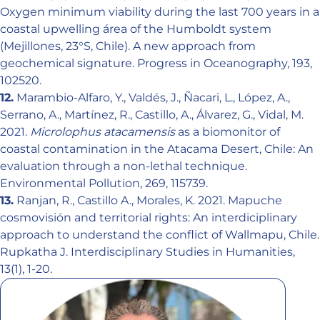
Oxygen minimum viability during the last 700 years in a
coastal upwelling área of the Humboldt system
(Mejillones, 23°S, Chile). A new approach from
geochemical signature. Progress in Oceanography, 193,
102520.
12.
Marambio-Alfaro, Y., Valdés, J., Ñacari, L., López, A.,
Serrano, A., Martínez, R., Castillo, A., Álvarez, G., Vidal, M.
2021.
Microlophus atacamensis
as a biomonitor of
coastal contamination in the Atacama Desert, Chile: An
evaluation through a non-lethal technique.
Environmental Pollution, 269, 115739.
13.
Ranjan, R., Castillo A., Morales, K. 2021. Mapuche
cosmovisión and territorial rights: An interdiciplinary
approach to understand the conflict of Wallmapu, Chile.
Rupkatha J. Interdisciplinary Studies in Humanities,
13(1), 1-20.