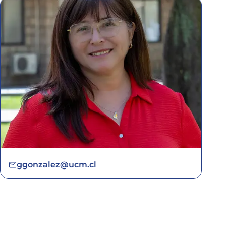
ggonzalez@ucm.cl